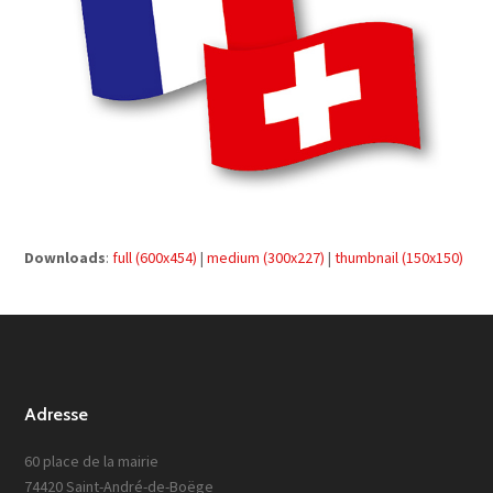
Downloads
:
full (600x454)
|
medium (300x227)
|
thumbnail (150x150)
Adresse
60 place de la mairie
74420 Saint-André-de-Boëge