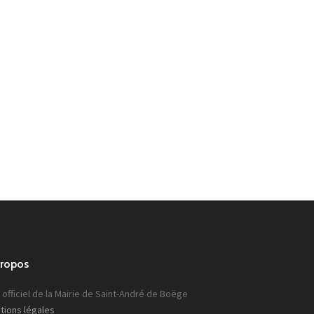
propos
 officiel de la Mairie de Saint-André de Boëge
tions légales