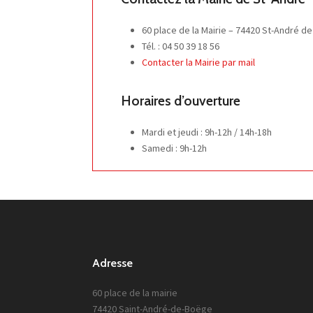
60 place de la Mairie – 74420 St-André d
Tél. : 04 50 39 18 56
Contacter la Mairie par mail
Horaires d’ouverture
Mardi et jeudi : 9h-12h / 14h-18h
Samedi : 9h-12h
Adresse
60 place de la mairie
74420 Saint-André-de-Boëge