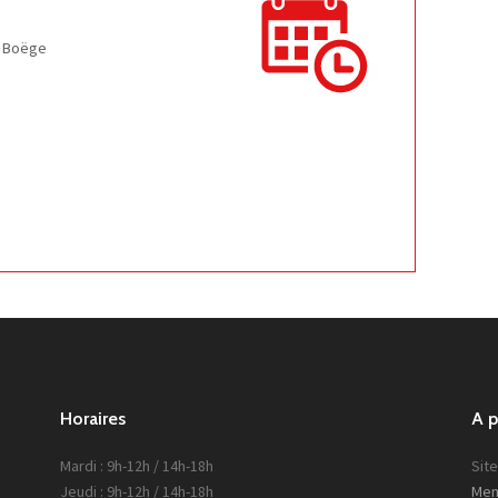
e Boëge
Horaires
A 
Mardi : 9h-12h / 14h-18h
Site
Jeudi : 9h-12h / 14h-18h
Men