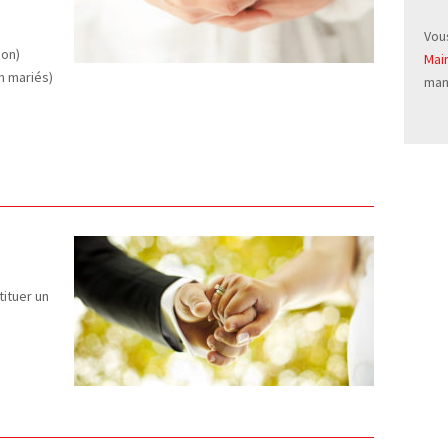
Vou
non)
Mai
n mariés)
man
tituer un