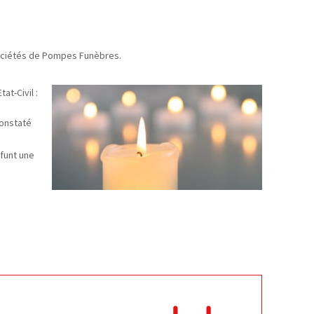
Sociétés de Pompes Funèbres.
at-Civil :
constaté
éfunt une