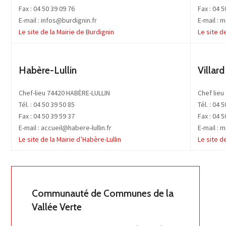
Fax : 04 50 39 09 76
Fax : 04 5
E-mail : infos@burdignin.fr
E-mail : 
Le site de la Mairie de Burdignin
Le site d
Habère-Lullin
Villard
Chef-lieu 74420 HABÈRE-LULLIN
Chef lieu
Tél. : 04 50 39 50 85
Tél. : 04 
Fax : 04 50 39 59 37
Fax : 04 5
E-mail : accueil@habere-lullin.fr
E-mail : 
Le site de la Mairie d’Habère-Lullin
Le site de
Communauté de Communes de la
Vallée Verte