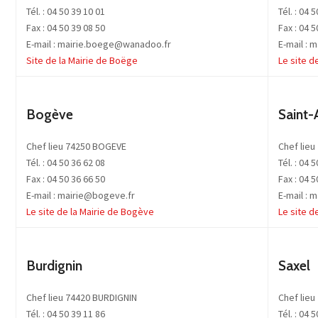
Tél. : 04 50 39 10 01
Tél. : 04 
Fax : 04 50 39 08 50
Fax : 04 5
E-mail : mairie.boege@wanadoo.fr
E-mail :
Site de la Mairie de Boëge
Le site d
Bogève
Saint-
Chef lieu 74250 BOGEVE
Chef lie
Tél. : 04 50 36 62 08
Tél. : 04 
Fax : 04 50 36 66 50
Fax : 04 5
E-mail : mairie@bogeve.fr
E-mail :
Le site de la Mairie de Bogève
Le site d
Burdignin
Saxel
Chef lieu 74420 BURDIGNIN
Chef lieu
Tél. : 04 50 39 11 86
Tél. : 04 