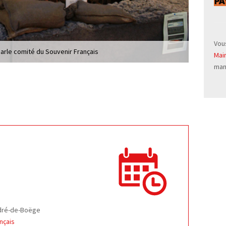
Vou
Mai
man
arle comité du Souvenir Français
ndré-de-Boëge
nçais