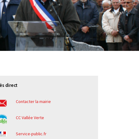
ès direct
Contacter la mairie
CC Vallée Verte
Service-public.fr