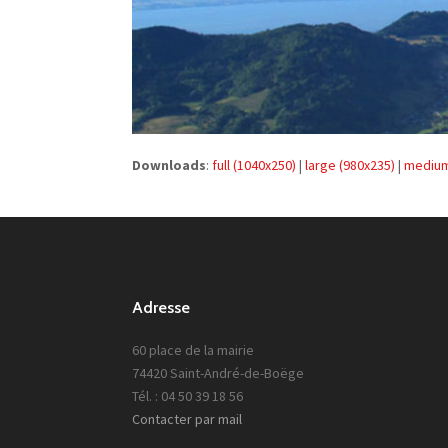
Downloads
:
full (1040x250)
|
large (980x235)
|
medium
Adresse
60 place de la mairie
74420 Saint-André-de-Boëge
Tél. : 04 50 39 18 56
Contacter par mail