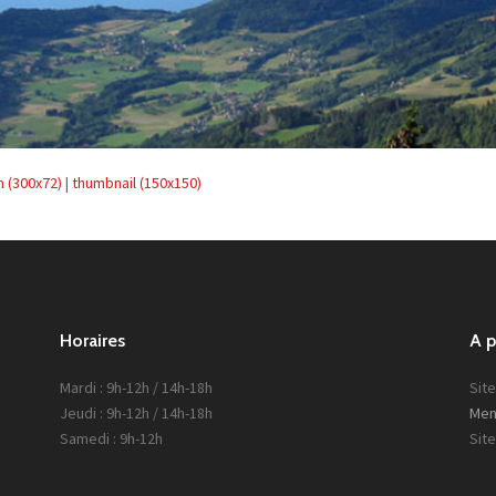
 (300x72)
|
thumbnail (150x150)
Horaires
A 
Mardi : 9h-12h / 14h-18h
Site
Jeudi : 9h-12h / 14h-18h
Men
Samedi : 9h-12h
Sit