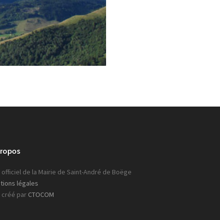
propos
 officiel de la Mairie de Saint-André de Boëge
tions légales
e créé par
CTOCOM