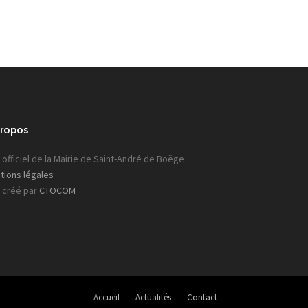
propos
 officiel de la Mairie de Saint-André de Boëge
tions légales
e créé par
CTOCOM
Accueil
Actualités
Contact