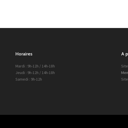
Horaires
A 
Mardi : 9h-12h / 14h-18h
Site
Jeudi : 9h-12h / 14h-18h
Men
Samedi : 9h-12h
Sit