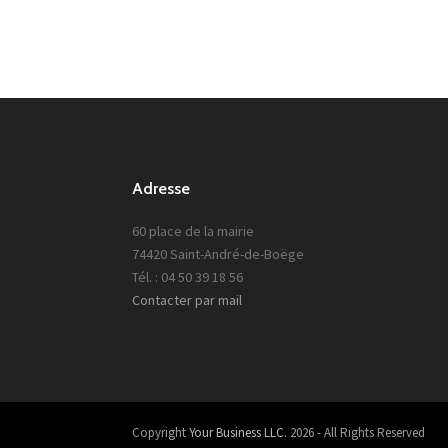
Adresse
60 place de la mairie
74420 Saint-André-de-Boëge
Tél. : 04 50 39 18 56
Contacter par mail
Copyright
Your Business LLC.
2026 - All Rights Reserved