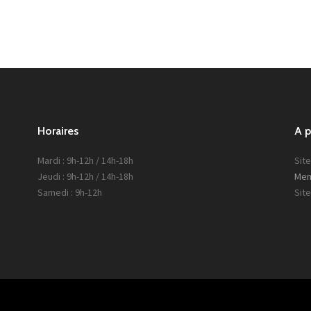
Horaires
A 
Mardi : 9h-12h / 14h-18h
Site
Jeudi : 9h-12h / 14h-18h
Men
Samedi : 9h-12h
Sit