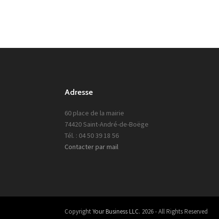
Adresse
60 place de la mairie
74420 Saint-André-de-Boëge
Tél. : 04 50 39 18 56
Contacter par mail
Copyright
Your Business LLC.
2026 - All Rights Reserved