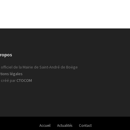
propos
 officiel de la Mairie de Saint-André de Boëge
tions légales
e créé par
CTOCOM
Accueil
Actualités
Contact