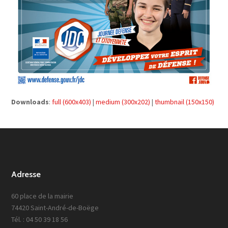
Downloads
:
full (600x403)
|
medium (300x202)
|
thumbnail (150x150)
Adresse
60 place de la mairie
74420 Saint-André-de-Boëge
Tél. : 04 50 39 18 56