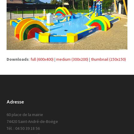
Downloads
:
full (600x400)
|
medium (300x200)
|
thumbnail (150x150)
Adresse
60 place de la mairie
74420 Saint-André-de-Boëge
Tél. : 04 50 39 18 56