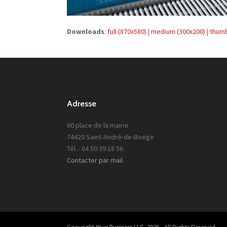
Downloads
:
full (870x580)
|
medium (300x200)
|
thumb
Adresse
60 place de la mairie
74420 Saint-André-de-Boëge
Tél. : 04 50 39 18 56
Contacter par mail