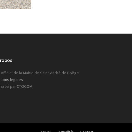
propos
 officiel de la Mairie de Saint-André de Boëge
tions légales
e créé par
CTOCOM