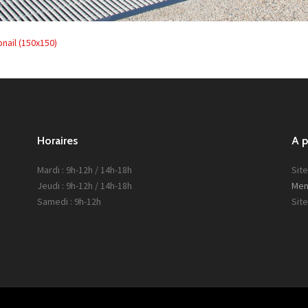
nail (150x150)
Horaires
A 
Mardi : 9h-12h / 14h-18h
Site
Jeudi : 9h-12h / 14h-18h
Men
Samedi : 9h-12h
Sit