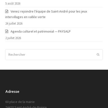
5 août 2026
Venez rejoindre l’équipe de Saint-André pour les jeux
intervillages en vallée verte
24 juillet 2026
Agenda culturel et patrimonial — PAYSALP
2 juillet 2026
Rechercher
Envoy
Adresse
60 place de la mairie
74420 Saint-André-de-Boëge