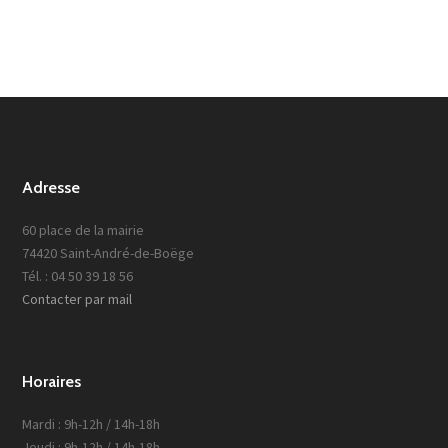
Adresse
60 place de la mairie
74420 Saint-André-de-Boëge
Tél. : 04 50 39 18 56
Contacter par mail
Horaires
Mardi : 9h-12h / 14h-18h
Jeudi : 9h-12h / 14h-18h