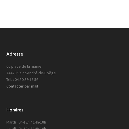
Adresse
60 place de la mairie
74420 Saint-André-de-Boëge
Tél. : 04 50 39 18 56
Contacter par mail
Horaires
Mardi : 9h-12h / 14h-18h
Jeudi : 9h-12h / 14h-18h