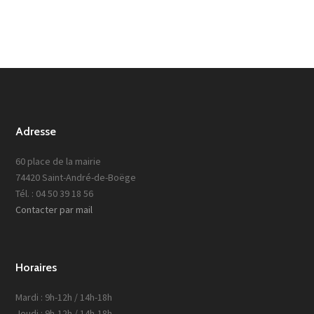
Adresse
60 place de la mairie
74420 Saint-André-de-Boëge
Tél. : 04 50 39 18 56
Contacter par mail
Horaires
Mardi : 9h-12h / 14h-18h
Jeudi : 9h-12h / 14h-18h