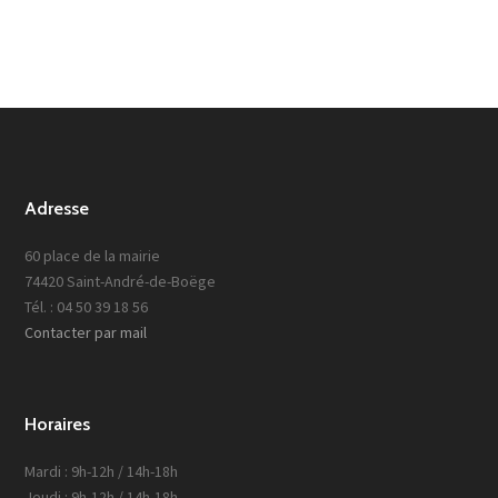
Adresse
60 place de la mairie
74420 Saint-André-de-Boëge
Tél. : 04 50 39 18 56
Contacter par mail
Horaires
Mardi : 9h-12h / 14h-18h
Jeudi : 9h-12h / 14h-18h