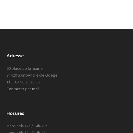
Adresse
60 place de la mairie
74420 Saint-André-de-Boëge
Tél. : 04 50 39 18 56
Contacter par mail
Horaires
Mardi : 9h-12h / 14h-18h
Jeudi : 9h-12h / 14h-18h