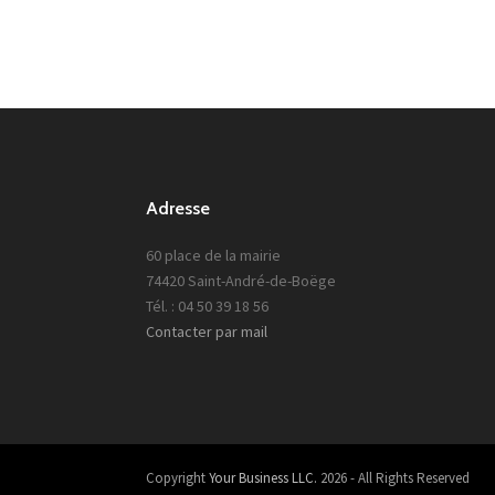
Adresse
60 place de la mairie
74420 Saint-André-de-Boëge
Tél. : 04 50 39 18 56
Contacter par mail
Copyright
Your Business LLC.
2026 - All Rights Reserved