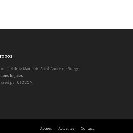
propos
 officiel de la Mairie de Saint-André de Boëge
tions légales
e créé par
CTOCOM
Accueil
Actualités
Contact