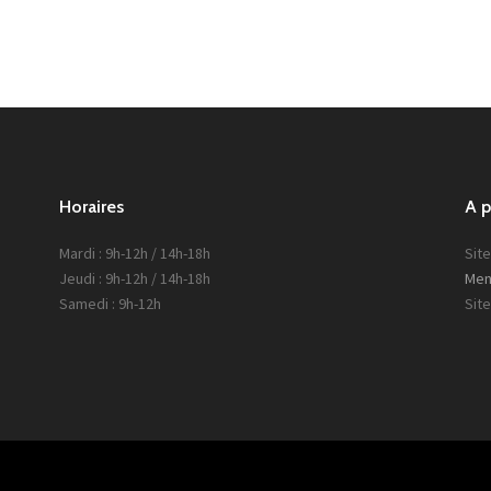
Horaires
A 
Mardi : 9h-12h / 14h-18h
Site
Jeudi : 9h-12h / 14h-18h
Men
Samedi : 9h-12h
Sit