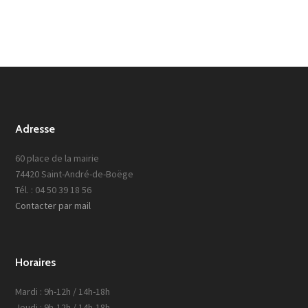
Adresse
60 place de la mairie
74420 Saint-André-de-Boëge
Tél. : 04 50 39 18 56
Contacter par mail
Horaires
Mardi : 9h-12h / 14h-18h
Jeudi : 9h-12h / 14h-18h