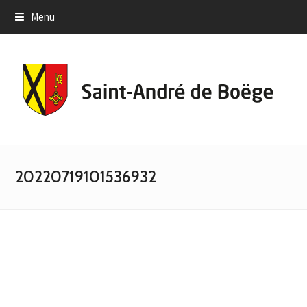
Menu
20220719101536932