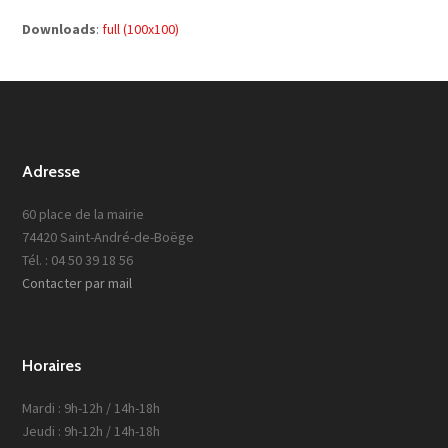
Downloads
:
full (100x100)
Adresse
60 place de la mairie
74420 Saint-André-de-Boëge
Tél. : 04 50 39 18 56
Contacter par mail
Horaires
Mardi : 9h-12h / 14h-18h
Jeudi : 9h-12h / 14h-18h