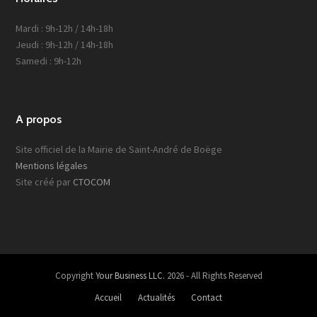
Mardi : 9h-12h / 14h-18h
Jeudi : 9h-12h / 14h-18h
Samedi : 9h-12h
A propos
Site officiel de la Mairie de Saint-André de Boëge
Mentions légales
Site créé par
CTOCOM
Copyright
Your Business LLC.
2026 - All Rights Reserved
Accueil
Actualités
Contact