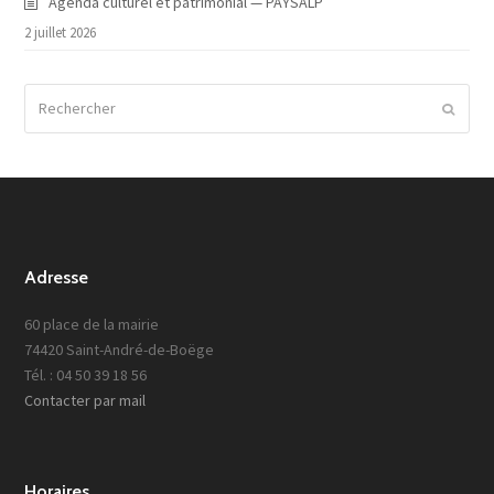
Agenda culturel et patrimonial — PAYSALP
2 juillet 2026
Rechercher
Envoy
Adresse
60 place de la mairie
74420 Saint-André-de-Boëge
Tél. : 04 50 39 18 56
Contacter par mail
Horaires