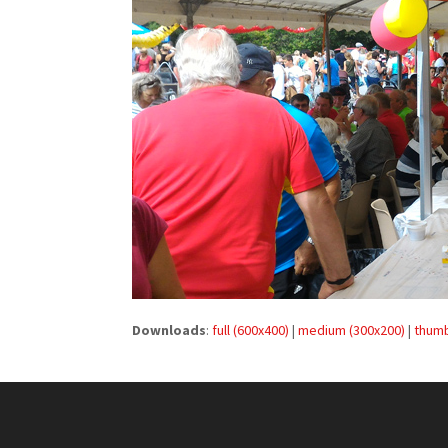
Downloads
:
full (600x400)
|
medium (300x200)
|
thumb