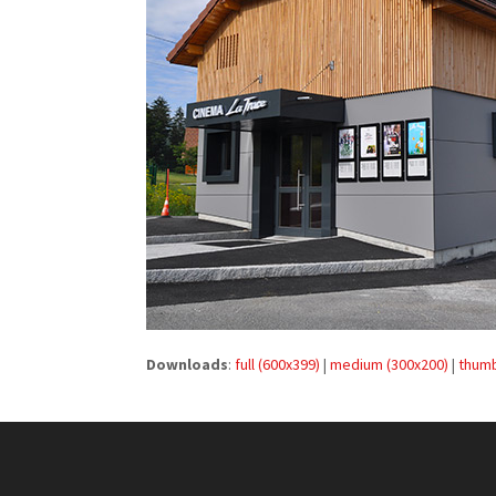
Downloads
:
full (600x399)
|
medium (300x200)
|
thumb