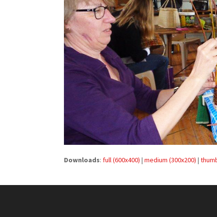
Downloads
:
full (600x400)
|
medium (300x200)
|
thumb