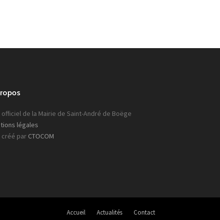
propos
 officiel de la Mairie de Saint-André de Boëge
tions légales
e créé par
CTOCOM
Accueil
Actualités
Contact