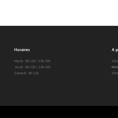
Horaires
A 
Mardi : 9h-12h / 14h-18h
Site
Jeudi : 9h-12h / 14h-18h
Men
Samedi : 9h-12h
Sit