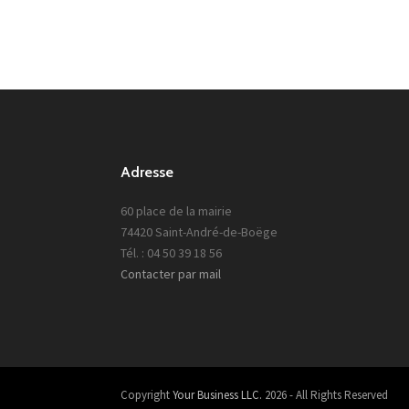
Adresse
60 place de la mairie
74420 Saint-André-de-Boëge
Tél. : 04 50 39 18 56
Contacter par mail
Copyright
Your Business LLC.
2026 - All Rights Reserved